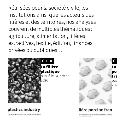
Réalisées pour la société civile, les
institutions ainsi que les acteurs des
filières et des territoires, nos analyses
couvrent de multiples thématiques :
agriculture, alimentation, filières
extractives, textile, édition, finances
privées ou publiques…
ÉTUDE
É
La filière
La
plastique
po
fr
publié le 14 janvier
2026
pub
20