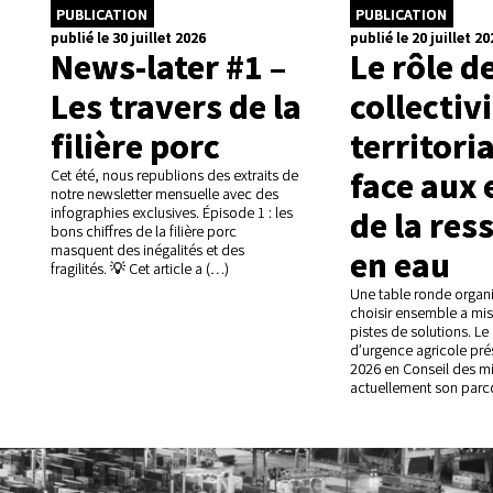
PUBLICATION
PUBLICATION
publié le 30 juillet 2026
publié le 20 juillet 20
News-later #1 –
Le rôle d
Les travers de la
collectiv
filière porc
territori
face aux 
Cet été, nous republions des extraits de
notre newsletter mensuelle avec des
de la res
infographies exclusives. Épisode 1 : les
bons chiffres de la filière porc
masquent des inégalités et des
en eau
fragilités. 💡 Cet article a (…)
Une table ronde organ
choisir ensemble a mis
pistes de solutions. Le 
d’urgence agricole prés
2026 en Conseil des mi
actuellement son parc