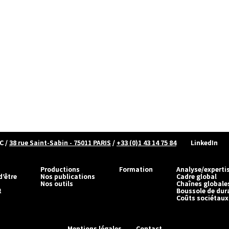
C
/
38 rue Saint-Sabin - 75011 PARIS
/
+33 (0)1 43 14 75 84
LinkedIn
Productions
Formation
Analyse/experti
d’être
Nos publications
Cadre global
Nos outils
Chaînes globale
t
Boussole de dura
Coûts sociétaux
Mentions légales
Contact