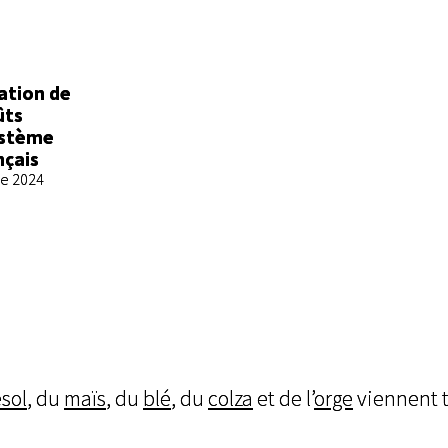
éation de
ûts
ystème
nçais
re 2024
sol
, du
maïs
, du
blé
, du
colza
et de l’
orge
viennent 