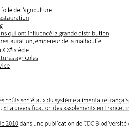
olle de l’agriculture
restauration
g
ns qui ont influencé la grande distribution
a restauration, empereur de la malbouffe
e
 XIX
siècle
ltures agricoles
vice
les coûts sociétaux du système alimentaire français
 :
« La diversification des assolements en France : i
de 2010
dans une publication de CDC Biodiversité