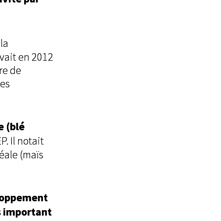
 la
rvait en 2012
re de
des
e (blé
P. Il notait
éale (maïs
veloppement
s important