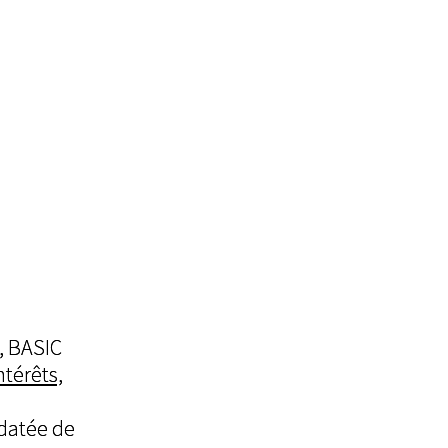
, BASIC
ntérêts,
 datée de