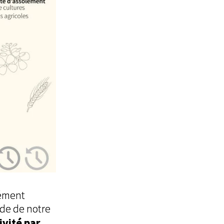
dément
ode de notre
ivité par