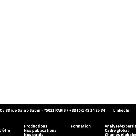
C
/
38 rue Saint-Sabin - 75011 PARIS
/
+33 (0)1 43 14 75 84
LinkedIn
Productions
Formation
Analyse/experti
d’être
Nos publications
Cadre global
Nos outils
Chaînes globale