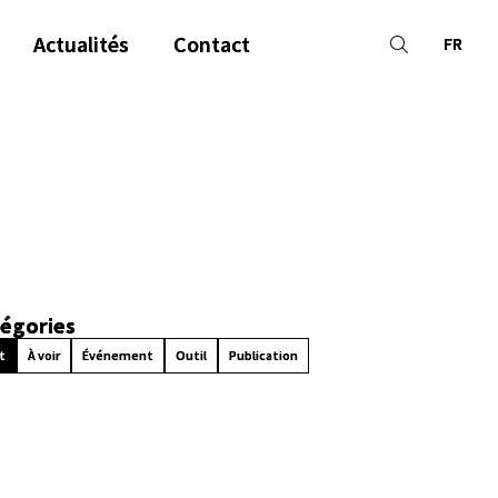
Actualités
Contact
FR
égories
t
À voir
Événement
Outil
Publication