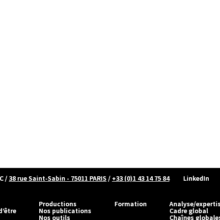
C
/
38 rue Saint-Sabin - 75011 PARIS
/
+33 (0)1 43 14 75 84
LinkedIn
Productions
Formation
Analyse/experti
d’être
Nos publications
Cadre global
Nos outils
Chaînes globale