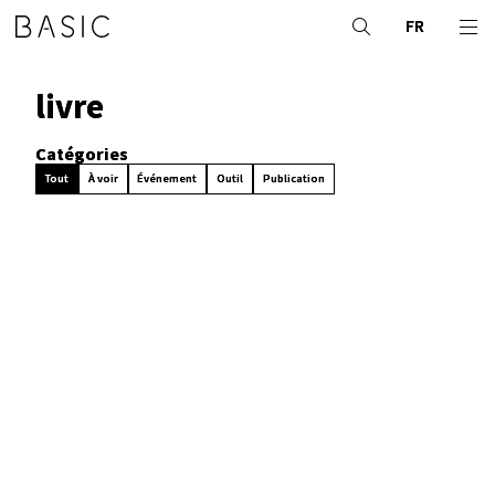
FR
livre
Catégories
Tout
À voir
Événement
Outil
Publication