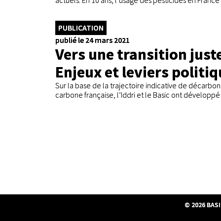
actuels. En 10 ans, l’usage des pesticides en France a
PUBLICATION
publié le 24 mars 2021
Vers une transition just
Enjeux et leviers politi
Sur la base de la trajectoire indicative de décarbon
carbone française, l’Iddri et le Basic ont développé 
© 2026
BASI