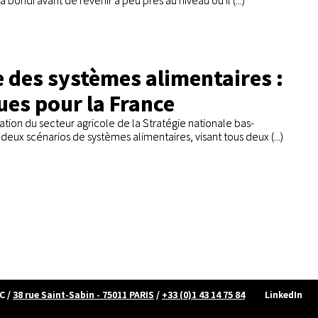
 bondi avant de revenir à peu près au niveau où il (...)
e des systèmes alimentaires :
ques pour la France
ation du secteur agricole de la Stratégie nationale bas-
deux scénarios de systèmes alimentaires, visant tous deux (...)
C
/
38 rue Saint-Sabin - 75011 PARIS
/
+33 (0)1 43 14 75 84
LinkedIn