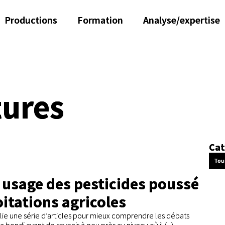
Productions
Formation
Analyse/expertise
tures
Cat
Tou
n usage des pesticides poussé
itations agricoles
blie une série d’articles pour mieux comprendre les débats