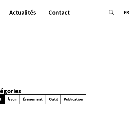
Actualités
Contact
FR
égories
t
À voir
Événement
Outil
Publication