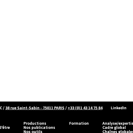
C
/
38 rue Saint-Sabin - 75011 PARIS
/
+33 (0)1 43 14 75 84
LinkedIn
Productions
Formation
Analyse/experti
d’être
Nos publications
Cadre global
Nos outils
Chaînes globale