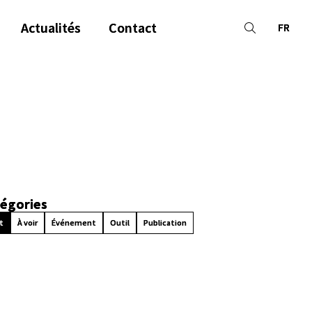
Actualités
Contact
FR
égories
t
À voir
Événement
Outil
Publication