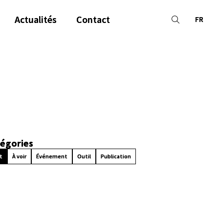
Actualités
Contact
FR
égories
t
À voir
Événement
Outil
Publication