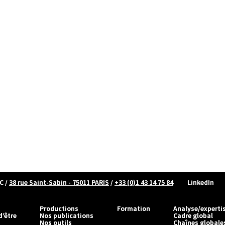
C
/
38 rue Saint-Sabin - 75011 PARIS
/
+33 (0)1 43 14 75 84
LinkedIn
Productions
Formation
Analyse/experti
d’être
Nos publications
Cadre global
Nos outils
Chaînes globale