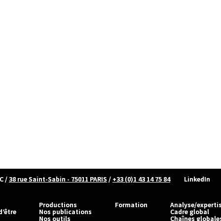
C
/
38 rue Saint-Sabin - 75011 PARIS
/
+33 (0)1 43 14 75 84
LinkedIn
Productions
Formation
Analyse/experti
d’être
Nos publications
Cadre global
Nos outils
Chaînes globale