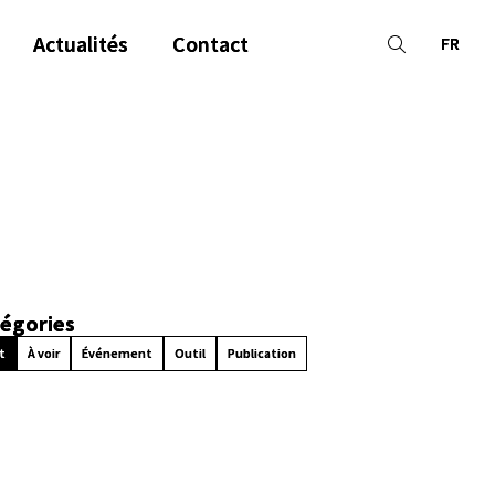
Actualités
Contact
FR
égories
t
À voir
Événement
Outil
Publication