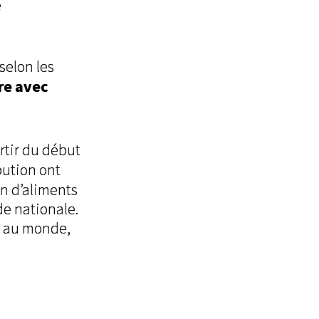
e
selon les
ère avec
rtir du début
bution ont
n d’aliments
de nationale.
es au monde,