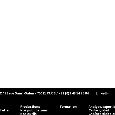
C
/
38 rue Saint-Sabin - 75011 PARIS
/
+33 (0)1 43 14 75 84
LinkedIn
Productions
Formation
Analyse/experti
d’être
Nos publications
Cadre global
Nos outils
Chaînes globale