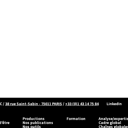
C
/
38 rue Saint-Sabin - 75011 PARIS
/
+33 (0)1 43 14 75 84
LinkedIn
Productions
Formation
Analyse/experti
d’être
Nos publications
Cadre global
Nos outils
Chaînes globale