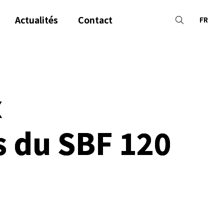
Actualités
Contact
FR
x
s du SBF 120