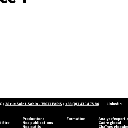
C
/
38 rue Saint-Sabin - 75011 PARIS
/
+33 (0)1 43 14 75 84
LinkedIn
Productions
Formation
Analyse/experti
d’être
Nos publications
Cadre global
Nos outils
Chaînes globale