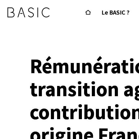
Le BASIC ?
Rémunératio
transition a
contributio
origine Fran