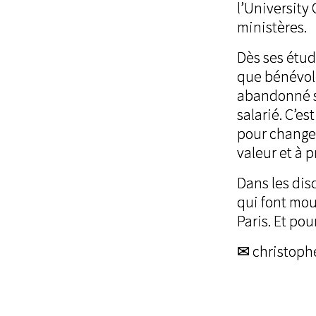
l’University
ministères.
Dès ses étud
que bénévole
abandonné s
salarié. C’e
pour changer 
valeur et à 
Dans les dis
qui font mou
Paris. Et pou
✉ christoph