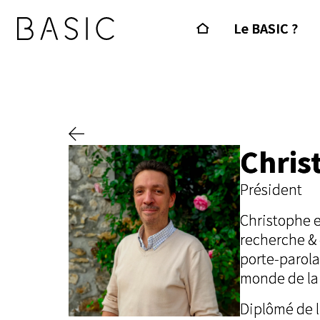
Le BASIC ?
Chris
Président
Christophe e
recherche & 
porte-parola
monde de la 
Diplômé de l