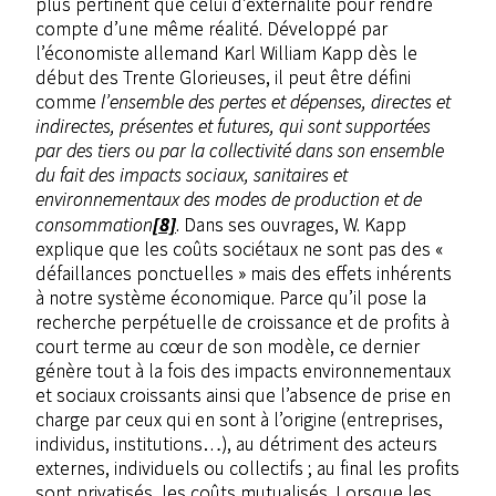
plus pertinent que celui d’externalité pour rendre
compte d’une même réalité. Développé par
l’économiste allemand Karl William Kapp dès le
début des Trente Glorieuses, il peut être défini
comme
l’ensemble des pertes
et dépenses, directes et
indirectes, présentes et futures,
qui sont supportées
par des tiers ou par la collecti
vité dans son ensemble
du fait des impacts sociaux,
sanitaires et
environnementaux des modes de pro
duction et de
[8]
consommation
. Dans ses ouvrages, W. Kapp
explique que les coûts sociétaux ne sont pas des «
défaillances ponctuelles » mais des effets inhérents
à notre système économique. Parce qu’il pose la
recherche perpétuelle de croissance et de profits à
court terme au cœur de son modèle, ce dernier
génère tout à la fois des impacts environnementaux
et sociaux croissants ainsi que l’absence de prise en
charge par ceux qui en sont à l’origine (entreprises,
individus, institutions…), au détriment des acteurs
externes, individuels ou collectifs ; au final les profits
sont privatisés, les coûts mutualisés. Lorsque les