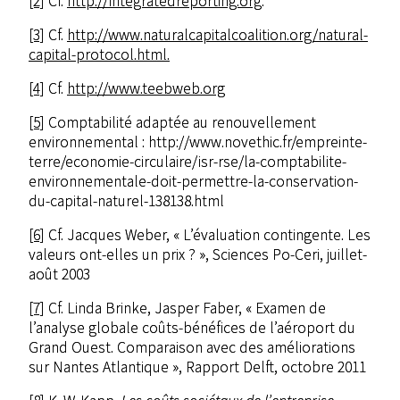
[2]
Cf.
http://integratedreporting.org
.
[3]
Cf.
http://www.naturalcapitalcoalition.org/natural-
capital-protocol.html.
[4]
Cf.
http://www.teebweb.org
[5]
Comptabilité adaptée au renouvellement
environnemental : http://www.novethic.fr/empreinte-
terre/economie-circulaire/isr-rse/la-comptabilite-
environnementale-doit-permettre-la-conservation-
du-capital-naturel-138138.html
[6]
Cf. Jacques Weber, « L’évaluation contingente. Les
valeurs ont-elles un prix ? », Sciences Po-Ceri, juillet-
août 2003
[7]
Cf. Linda Brinke, Jasper Faber, « Examen de
l’analyse globale coûts-bénéfices de l’aéroport du
Grand Ouest. Comparaison avec des améliorations
sur Nantes Atlantique », Rapport Delft, octobre 2011