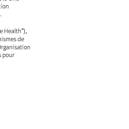
tion
.
e Health”),
anismes de
’Organisation
s pour