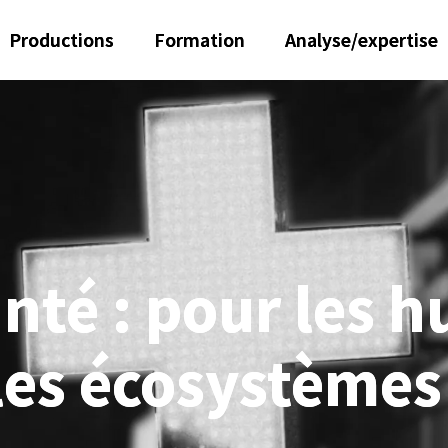
Productions
Formation
Analyse/expertise
nté : pour les h
les écosystèmes