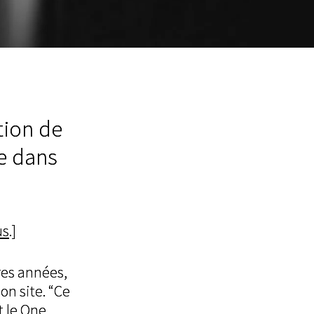
tion de
re dans
us
.]
res années,
on site. “Ce
t le One