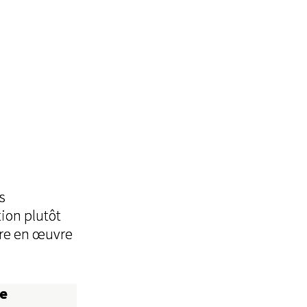
s
ion plutôt
tre en œuvre
me