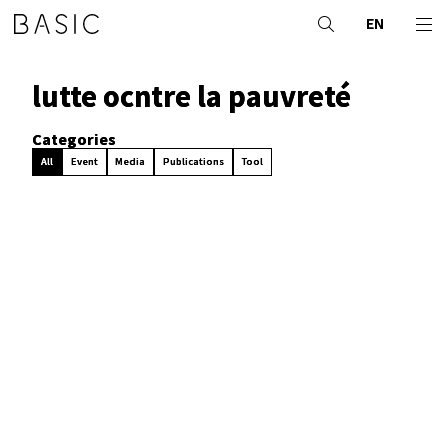
EN
lutte ocntre la pauvreté
Categories
All
Event
Media
Publications
Tool